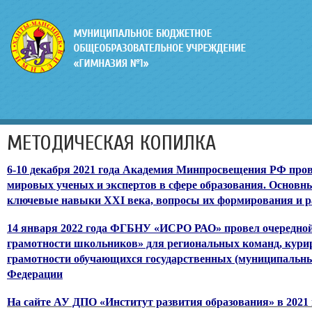
МЕТОДИЧЕСКАЯ КОПИЛКА
6-10 декабря 2021 года Академия Минпросвещения РФ про
мировых ученых и экспертов в сфере образования. Основ
ключевые навыки XXI века, вопросы их формирования и р
14 января 2022 года ФГБНУ «ИСРО РАО» провел очередной
грамотности школьников» для региональных команд, кур
грамотности обучающихся государственных (муниципальны
Федерации
На сайте АУ ДПО «Институт развития образования» в 2021