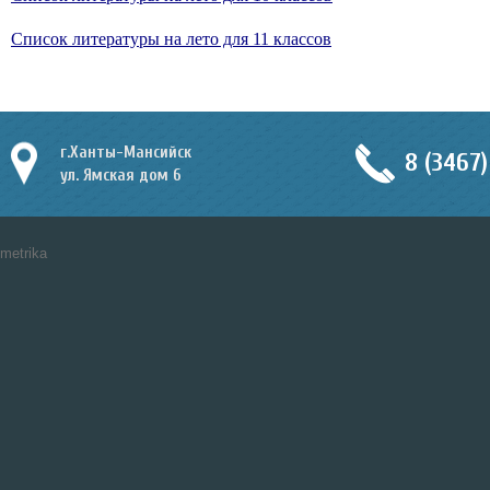
Список литературы на лето для 11 классов
г.Ханты-Мансийск
8 (3467)
ул. Ямская дом 6
metrika