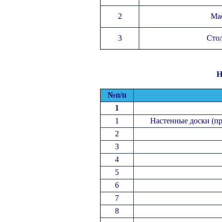
2
Мас
3
Стол
Н
№
п/п
1
1
Настенные доски (пр
2
3
4
5
6
7
8