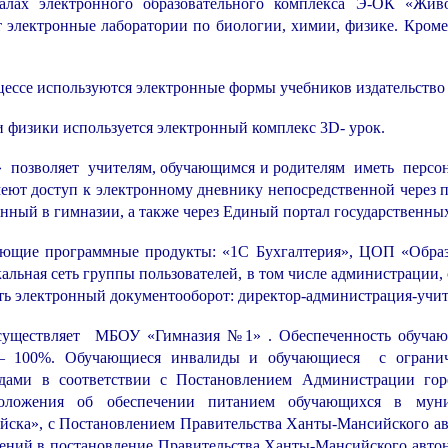
алах электронного образовательного комплекса Э-ОК «Живо
т электронные лаборатории по биологии, химии, физике. Кром
оцессе используются электронные формы учебников издательств
и физики используется электронный комплекс 3D- урок.
позволяет учителям, обучающимся и родителям иметь персон
ют доступ к электронному дневнику непосредственной через п
ный в гимназии, а также через Единый портал государственных
ющие программные продукты: «1С Бухгалтерия», ЦОП «Образо
кальная сеть группы пользователей, в том числе администрации
ь электронный документооборот: директор-администрация-учит
осуществляет МБОУ «Гимназия №1» . Обеспеченность обуча
и – 100%. Обучающиеся инвалиды и обучающиеся с ограни
едами в соответствии с Постановлением Администрации г
оложения об обеспечении питанием обучающихся в муни
йска», с Постановлением Правительства Ханты-Мансийского 
енений в постановление Правительства Ханты-Мансийского авто