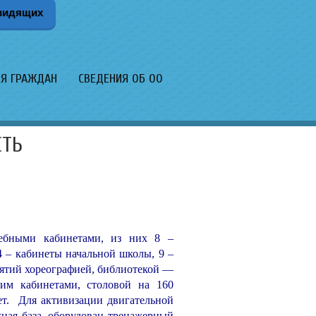
видящих
Я ГРАЖДАН
СВЕДЕНИЯ ОБ ОО
СТЬ
чебными кабинетами, из них 8 –
 – кабинеты начальной школы, 9 –
нятий хореографией, библиотекой —
ким кабинетами, столовой на 160
ет. Для активизации двигательной
ная база, оборудован тренажерный