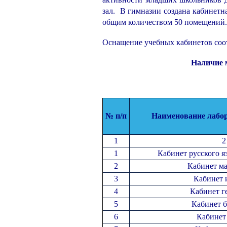
зал. В гимназии создана кабинетн
общим количеством 50 помещений.
Оснащение учебных кабинетов соо
Наличие м
№ п/п
Наименование лабор
1
2
1
Кабинет русского я
2
Кабинет м
3
Кабинет 
4
Кабинет г
5
Кабинет 
6
Кабинет