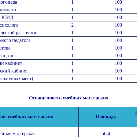
логопеда
1
100
комната
1
100
т ЮИД
1
100
сихолога
2
100
ческой разгрузки
1
100
ьного педагога
1
100
отека
1
100
енцзал
1
100
й кабинет
1
100
ский кабинет
1
100
осадочных мест)
1
100
Оснащенность учебных мастерских
ние
учебных
мастерских
Площадь
йная мастерская
56,4