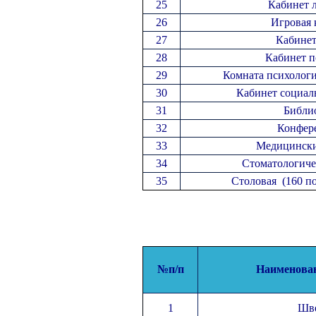
25
Кабинет 
26
Игровая 
27
Кабине
28
Кабинет п
29
Комната психологи
30
Кабинет социал
31
Библи
32
Конфер
33
Медицински
34
Стоматологиче
35
Столовая (160 п
№
п/п
Наименова
1
Шве