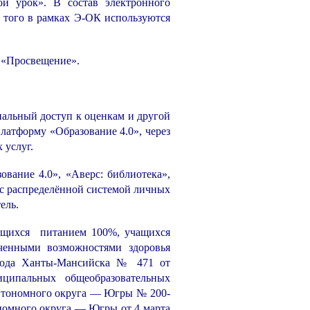
й урок». В состав электронного
е того в рамках Э-ОК используются
о «Просвещение».
альный доступ к оценкам и другой
латформу «Образование 4.0», через
 услуг.
вание 4.0», «Аверс: библиотека»,
, с распределённой системой личных
ель.
ющихся питанием 100%, учащихся
ченными возможностями здоровья
орода Ханты-Мансийска № 471 от
ципальных общеобразовательных
автономного округа — Югры № 200-
номного округа — Югры от 4 марта