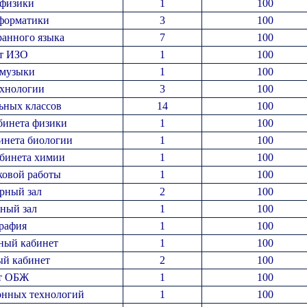
 физики
1
100
форматики
3
100
ранного языка
7
100
т ИЗО
1
100
 музыки
1
100
ехнологии
3
100
ьных классов
14
100
бинета физики
1
100
инета биологии
1
100
абинета химии
1
100
ковой работы
1
100
рный зал
2
100
ный зал
1
100
рафия
1
100
ный кабинет
1
100
й кабинет
2
100
т ОБЖ
1
100
онных технологий
1
100