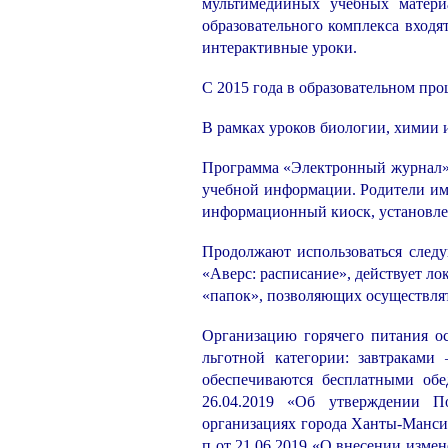
мультимедийных учебных матери
образовательного комплекса входя
интерактивные уроки.
С 2015 года в образовательном пр
В рамках уроков биологии, химии 
Программа «Электронный журнал» 
учебной информации. Родители име
информационный киоск, установлен
Продолжают использоваться следу
«Аверс: расписание», действует ло
«папок», позволяющих осуществлят
Организацию горячего питания 
льготной категории: завтракам
обеспечиваются бесплатными об
26.04.2019 «Об утверждении П
организациях города Ханты-Манси
п от 21.06.2019 «О внесении изм