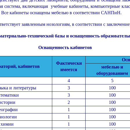
ая система, включающая учебные кабинеты, компьютерные клас
 Все кабинеты оснащены мебелью в соответствии САНПиН.
тветствует заявленным нозологиям, в соответствии с заключе
атериально-технической базы и оснащенность образовательн
Оснащенность кабинетов
Осн
Фактически
аторий, кабинетов
мебелью и
имеется
оборудованием
4
5
зыка и литературы
3
100
атематики
3
100
истории
2
100
еографии
1
100
биологии
1
100
 химии
1
100