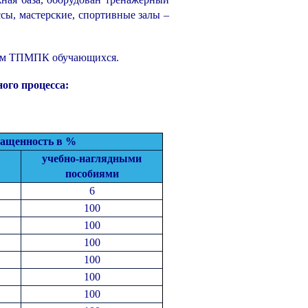
сы, мастерские, спортивные залы –
нием ТПМПК обучающихся.
ого процесса:
ащенность
в %
учебно-нагл
ядными
пособиями
6
100
100
100
100
100
100