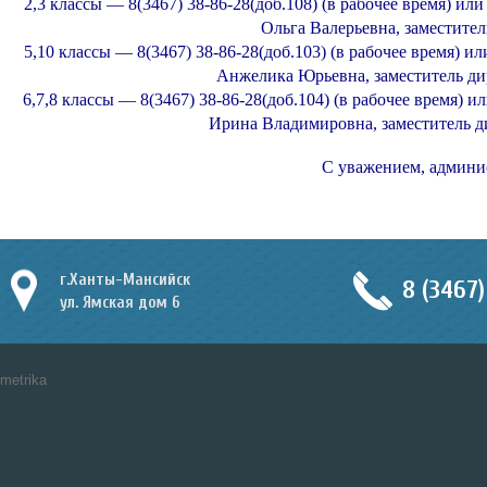
2,3 классы — 8(3467) 38-86-28(доб.108) (в рабочее время) и
Ольга Валерьевна, заместител
5,10 классы — 8(3467) 38-86-28(доб.103) (в рабочее время) 
Анжелика Юрьевна, заместитель ди
6,7,8 классы — 8(3467) 38-86-28(доб.104) (в рабочее время)
Ирина Владимировна, заместитель д
С уважением, админи
г.Ханты-Мансийск
8 (3467)
ул. Ямская дом 6
metrika