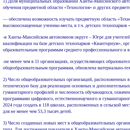
1) Доля муниципальных образований Ханты-Мансийского авто
обучения предметной области «Технология» и других предметн
— обеспечена возможность изучать предметную область «Техн
высокооснащенные ученико-места, в т.ч. детских технопарков
-в Ханты-Мансийском автономном округе – Югре для учителей
квалификации на базе детских технопарков «Кванториум», ор
образовательным программам среднего профессионального и в
-не менее чем в 11 организациях, осуществляющих образоват
общеобразовательным программам, обновлена материально-тех
2) Число общеобразовательных организаций, расположенных в
техническую базу для реализации основных и дополнительных
гуманитарного профилей и численность обучающихся, охвач
программами цифрового, естественнонаучного и гуманитарног
2024 года создать в 118 школах, расположенных в сельской м
для не менее чем 53,3 тысяч детей.
3) Число созданных новых мест в общеобразовательных органи
типа. Для достижения показателя в Ханты-Мансийском автоном