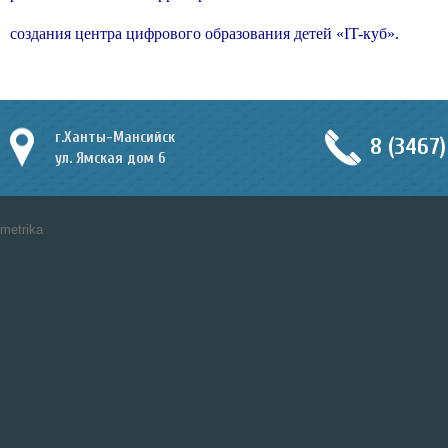
создания центра цифрового образования детей «IT-куб».
г.Ханты-Мансийск
8 (3467)
ул. Ямская дом 6
metrika